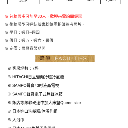
※ 包棟最多可加至30人，歡迎來電詢問優惠！
※ 後棟房型可連結臉書粉絲團相簿參考照片。
※ 平日：週日~週四
※ 假日：週五、週六、暑假
※ 定價：農曆春節期間
※
客房坪數：7坪
※
HITACHI日立變頻冷暖冷氣機
※
SAMPO聲寶43吋液晶電視
※
SAMPO聲寶電子式無聲冰箱
※
飯店等級軟硬適中加大床墊Queen size
※
日本進口洗髮精/沐浴乳組
※
大浴巾