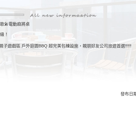
唱歌🎤電動麻將桌
升級！
.親子遊戲區.戶外庭園BBQ.超完美包棟設施，親朋好友公司旅遊首選‼️‼️‼️
發布日期：